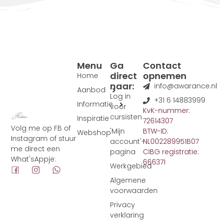
Menu
Ga
Contact
direct
opnemen
Home
naar:
info@awarance.nl
Aanbod
Log in
+31 6 14883999
Informatie
voor
KvK-nummer:
cursisten
Inspiratie
72614307
Volg me op FB of
'Mijn
BTW-ID:
Webshop
Instagram of stuur
account'-
NL002289951B07
me direct een
pagina
CIBG registratie:
What'sAppje:
666371
Werkgebied
Algemene
voorwaarden
Privacy
verklaring