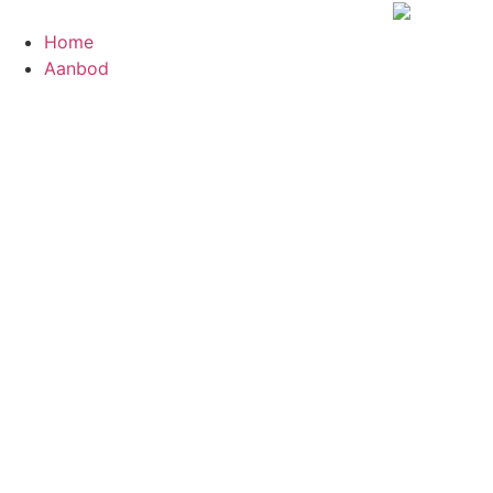
Ga
naar
Home
de
Aanbod
inhoud