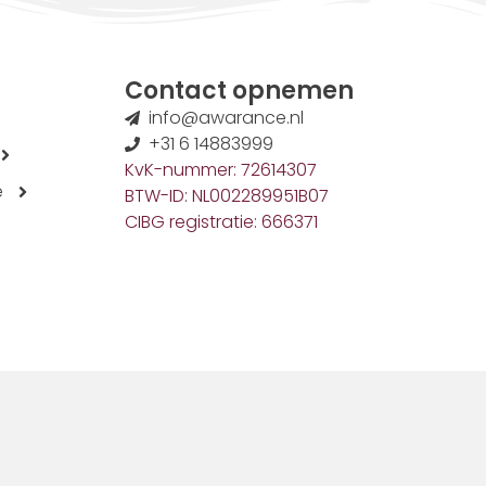
Contact opnemen
info@awarance.nl
+31 6 14883999
KvK-nummer: 72614307
e
BTW-ID: NL002289951B07
CIBG registratie: 666371